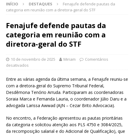
INÍCIO
DESTAQUES
Fenajufe defende pautas da
categoria em reunião com a diretora-geral do STF
Fenajufe defende pautas da
categoria em reunião com a
diretora-geral do STF
10 de novembro de 2025
Miriam
Comentários
desativados
Entre as várias agenda da última semana, a Fenajufe reuniu-se
com a diretora-geral do Supremo Tribunal Federal,
Desdêmona Tenório Arruda. Participaram as coordenadoras
Soraia Marca e Fernanda Lauria, o coordenador Júlio Daru e a
advogada Larissa Awwad (AJN – Cezar Brito Advocacia).
No encontro, a Federação apresentou as pautas prioritárias
da categoria e solicitou atenção aos PLS 4750 e 3084/2025,
da recomposição salarial e do Adicional de Qualificação), que