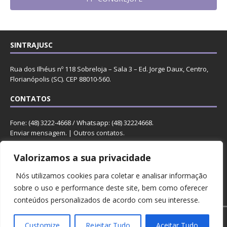
SINTRAJUSC
Rua dos Ilhéus nº 118 Sobreloja – Sala 3 – Ed. Jorge Daux, Centro,
Florianópolis (SC). CEP 88010-560.
CONTATOS
Fone: (48) 3222-4668 / Whatsapp: (48) 32224668.
Enviar mensagem
. |
Outros contatos
.
REDES
Valorizamos a sua privacidade
Nós utilizamos cookies para coletar e analisar informação
sobre o uso e performance deste site, bem como oferecer
conteúdos personalizados de acordo com seu interesse.
Copyright © 2023 Sintrajusc.
Customize
Rejeitar Tudo
Aceitar Tudo