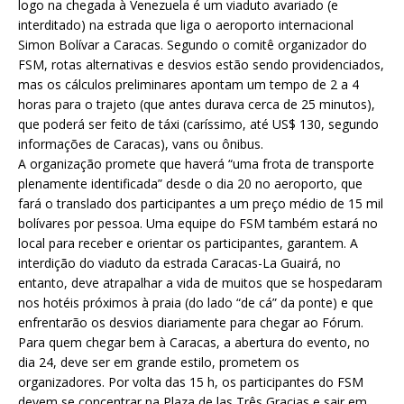
logo na chegada à Venezuela é um viaduto avariado (e
interditado) na estrada que liga o aeroporto internacional
Simon Bolívar a Caracas. Segundo o comitê organizador do
FSM, rotas alternativas e desvios estão sendo providenciados,
mas os cálculos preliminares apontam um tempo de 2 a 4
horas para o trajeto (que antes durava cerca de 25 minutos),
que poderá ser feito de táxi (caríssimo, até US$ 130, segundo
informações de Caracas), vans ou ônibus.
A organização promete que haverá “uma frota de transporte
plenamente identificada” desde o dia 20 no aeroporto, que
fará o translado dos participantes a um preço médio de 15 mil
bolívares por pessoa. Uma equipe do FSM também estará no
local para receber e orientar os participantes, garantem. A
interdição do viaduto da estrada Caracas-La Guairá, no
entanto, deve atrapalhar a vida de muitos que se hospedaram
nos hotéis próximos à praia (do lado “de cá” da ponte) e que
enfrentarão os desvios diariamente para chegar ao Fórum.
Para quem chegar bem à Caracas, a abertura do evento, no
dia 24, deve ser em grande estilo, prometem os
organizadores. Por volta das 15 h, os participantes do FSM
devem se concentrar na Plaza de las Três Gracias e sair em