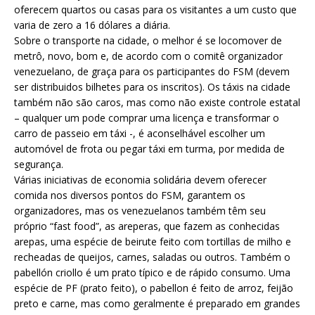
oferecem quartos ou casas para os visitantes a um custo que
varia de zero a 16 dólares a diária.
Sobre o transporte na cidade, o melhor é se locomover de
metrô, novo, bom e, de acordo com o comitê organizador
venezuelano, de graça para os participantes do FSM (devem
ser distribuidos bilhetes para os inscritos). Os táxis na cidade
também não são caros, mas como não existe controle estatal
– qualquer um pode comprar uma licença e transformar o
carro de passeio em táxi -, é aconselhável escolher um
automóvel de frota ou pegar táxi em turma, por medida de
segurança.
Várias iniciativas de economia solidária devem oferecer
comida nos diversos pontos do FSM, garantem os
organizadores, mas os venezuelanos também têm seu
próprio “fast food”, as areperas, que fazem as conhecidas
arepas, uma espécie de beirute feito com tortillas de milho e
recheadas de queijos, carnes, saladas ou outros. Também o
pabellón criollo é um prato típico e de rápido consumo. Uma
espécie de PF (prato feito), o pabellon é feito de arroz, feijão
preto e carne, mas como geralmente é preparado em grandes