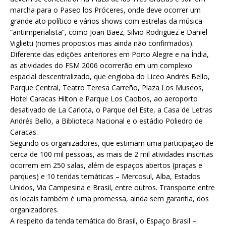
marcha para o Paseo los Próceres, onde deve ocorrer um
grande ato político e vários shows com estrelas da música
“antiimperialista”, como Joan Baez, Silvio Rodriguez e Daniel
Viglietti (nomes propostos mas ainda não confirmados).
Diferente das edições anteriores em Porto Alegre e na Índia,
as atividades do FSM 2006 ocorrerão em um complexo
espacial descentralizado, que engloba do Liceo Andrés Bello,
Parque Central, Teatro Teresa Carreño, Plaza Los Museos,
Hotel Caracas Hilton e Parque Los Caobos, ao aeroporto
desativado de La Carlota, o Parque del Este, a Casa de Letras
Andrés Bello, a Biblioteca Nacional e o estádio Poliedro de
Caracas.
Segundo os organizadores, que estimam uma participação de
cerca de 100 mil pessoas, as mais de 2 mil atividades inscritas
ocorrem em 250 salas, além de espaços abertos (praças e
parques) e 10 tendas temáticas – Mercosul, Alba, Estados
Unidos, Via Campesina e Brasil, entre outros. Transporte entre
os locais também é uma promessa, ainda sem garantia, dos
organizadores.
A respeito da tenda temática do Brasil, o Espaço Brasil –