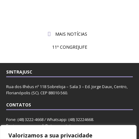
julho
Sintrajusc entrega pedido de pagamento
de
ao presidente do TRF4
2026
MAIS NOTÍCIAS
11º CONGREJUFE
SINTRAJUSC
Rua dos Ilhéus nº 118 Sobreloja – Sala 3 – Ed. Jorge Daux, Centro,
Florianópolis (SC). CEP 88010-560.
CONTATOS
Fone: (48) 3222-4668 / Whatsapp: (48) 32224668.
Enviar mensagem
. |
Outros contatos
.
Valorizamos a sua privacidade
REDES