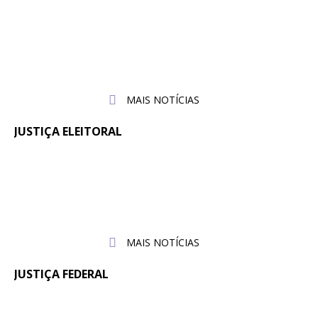
Em reunião no TRT-SC, Sintrajusc
31 de
julho de
discute condições de trabalho de
2026
servidores e servidoras
MAIS NOTÍCIAS
JUSTIÇA ELEITORAL
Fenajufe se reúne com presidente do
30 de
julho de
TSE para pedir apoio às pautas da
2026
categoria
MAIS NOTÍCIAS
JUSTIÇA FEDERAL
Quintos na JF: Assessoria Jurídica do
6 de