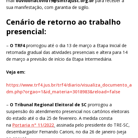
mail
ouvidoriacovid19@sintrajusc.org.br
para receber a
sua manifestação, com garantia de sigilo.
Cenário de retorno ao trabalho
presencial:
–
O TRF4
prorrogou até o dia 13 de março a Etapa Inicial de
retomada gradual das atividades presenciais e altera para 14
de março a previsão de início da Etapa Intermediária.
Veja em:
https://www.trf4.jus.br/trf4/diario/visualiza_documento_a
dm.php?orgao=1&id_materia=3018983&reload=false
–
O Tribunal Regional Eleitoral de SC
prorrogou a
suspensão do atendimento presencial nos cartórios eleitorais
do estado até o dia 25 de fevereiro. A medida consta
na
Portaria n° 11/2022
assinada pelo presidente do TRE-SC,
desembargador Fernando Carioni, no dia 26 de janeiro (veja