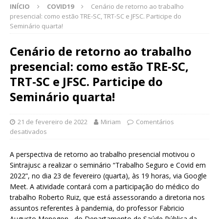
INÍCIO
COVID19
Cenário de retorno ao trabalho
presencial: como estão TRE-SC, TRT-SC e JFSC. Participe do
Seminário quarta!
Cenário de retorno ao trabalho
presencial: como estão TRE-SC,
TRT-SC e JFSC. Participe do
Seminário quarta!
21 de fevereiro de 2022
Miriam
Comentários
desativados
A perspectiva de retorno ao trabalho presencial motivou o
Sintrajusc a realizar o seminário “Trabalho Seguro e Covid em
2022”, no dia 23 de fevereiro (quarta), às 19 horas, via Google
Meet. A atividade contará com a participação do médico do
trabalho Roberto Ruiz, que está assessorando a diretoria nos
assuntos referentes à pandemia, do professor Fabricio
Augusto Menegon, do Departamento de Saúde Pública da