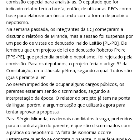
comissão especial para analisá-las. O deputado que for
indicado relator terá a tarefa, então, de utilizar as PECs como
base para elaborar um único texto com a forma de proibir o
nepotismo.
Na semana passada, os integrantes da CCJ começaram a
discutir o relatório de Miranda, mas a sessão foi suspensa por
um pedido de vistas do deputado Inaldo Leitão [PL-PB]. Ele
lembrou que um projeto de lei do deputado Roberto Freire
[PPS-PE], que pretendia proibir o nepotismo, foi rejeitado pela
comissão. Para os deputados, o projeto feria o artigo 5° da
Constituição, uma cláusula pétrea, segundo a qual “todos são
iguais perante a lei”.
Ao serem impedidos de ocupar alguns cargos públicos, os
parentes estariam sendo discriminados, segundo a
interpretação da época. O relator do projeto já tem na ponta
da língua, porém, a argumentação que utilizará agora para
tentar aprovar a proposta.
Para Sérgio Miranda, os demais candidatos à vaga, preteridos
para a contratação do parente, é que são discriminados com
a prática do nepotismo. “A falta de isonomia ocorre
justamente quando se contrata o parente, o que fere ainda o