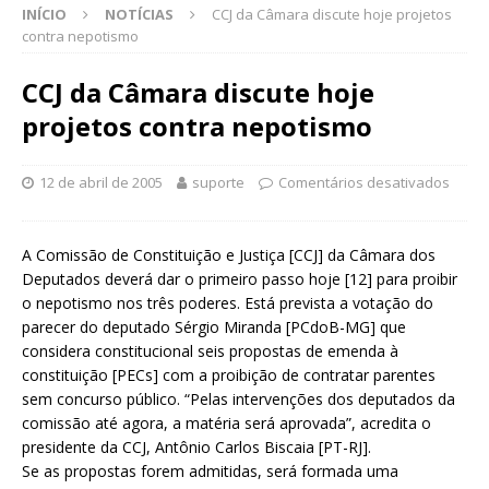
INÍCIO
NOTÍCIAS
CCJ da Câmara discute hoje projetos
contra nepotismo
CCJ da Câmara discute hoje
projetos contra nepotismo
12 de abril de 2005
suporte
Comentários desativados
A Comissão de Constituição e Justiça [CCJ] da Câmara dos
Deputados deverá dar o primeiro passo hoje [12] para proibir
o nepotismo nos três poderes. Está prevista a votação do
parecer do deputado Sérgio Miranda [PCdoB-MG] que
considera constitucional seis propostas de emenda à
constituição [PECs] com a proibição de contratar parentes
sem concurso público. “Pelas intervenções dos deputados da
comissão até agora, a matéria será aprovada”, acredita o
presidente da CCJ, Antônio Carlos Biscaia [PT-RJ].
Se as propostas forem admitidas, será formada uma