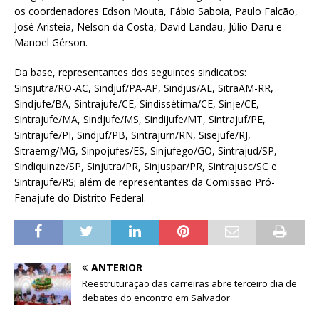
os coordenadores Edson Mouta, Fábio Saboia, Paulo Falcão,
José Aristeia, Nelson da Costa, David Landau, Júlio Daru e
Manoel Gérson.
Da base, representantes dos seguintes sindicatos:
Sinsjutra/RO-AC, Sindjuf/PA-AP, Sindjus/AL, SitraAM-RR,
Sindjufe/BA, Sintrajufe/CE, Sindissétima/CE, Sinje/CE,
Sintrajufe/MA, Sindjufe/MS, Sindijufe/MT, Sintrajuf/PE,
Sintrajufe/PI, Sindjuf/PB, Sintrajurn/RN, Sisejufe/RJ,
Sitraemg/MG, Sinpojufes/ES, Sinjufego/GO, Sintrajud/SP,
Sindiquinze/SP, Sinjutra/PR, Sinjuspar/PR, Sintrajusc/SC e
Sintrajufe/RS; além de representantes da Comissão Pró-
Fenajufe do Distrito Federal.
ANTERIOR
Reestruturação das carreiras abre terceiro dia de
debates do encontro em Salvador