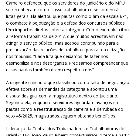
Carneiro defendeu que os servidores do Judiciário e do MPU
se reconheçam como classe trabalhadora e se somem às
lutas gerais. Ela alertou que pautas como o fim da escala 6×1,
o combate à pejotização e a defesa dos concursos públicos
têm impactos diretos sobre a categoria. Como exemplo, citou
a reforma trabalhista de 2017, que muitos acreditavam não
atingir o serviço público, mas acabou contribuindo para a
precarização das relações de trabalho e para a terceirização
nos tribunais. “Cada luta que deixamos de fazer nos
desmobiliza e nos desorganiza. Precisamos compreender que
essas pautas também dizem respeito a nós”.
A dirigente criticou o que classificou como falta de negociação
efetiva sobre as demandas da categoria e apontou uma
disputa desigual com a magistratura dentro do Judiciário.
Segundo ela, enquanto servidores aguardam avanços em
pautas como a reestruturação da carreira e a derrubada do
veto 45/2025, magistrados seguem obtendo benefícios.
Liderança da Central dos Trabalhadores e Trabalhadoras do
Brasil (CTB), João Paulo Ribeiro contextualizou o tema a partir