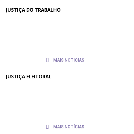
JUSTIÇA DO TRABALHO
Em reunião no TRT-SC, Sintrajusc
31 de
julho de
discute condições de trabalho de
2026
servidores e servidoras
MAIS NOTÍCIAS
JUSTIÇA ELEITORAL
Fenajufe se reúne com presidente do
30 de
julho de
TSE para pedir apoio às pautas da
2026
categoria
MAIS NOTÍCIAS