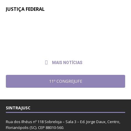
JUSTIÇA FEDERAL
Quintos na JF: Assessoria Jurídica do
6 de
julho
Sintrajusc entrega pedido de pagamento
de
ao presidente do TRF4
2026
MAIS NOTÍCIAS
11º CONGREJUFE
SINTRAJUSC
Rua dos Ilhéus nº 118 Sobreloja – Sala 3 – Ed. Jorge Daux, Centro,
Florianópolis (SC). CEP 88010-560.